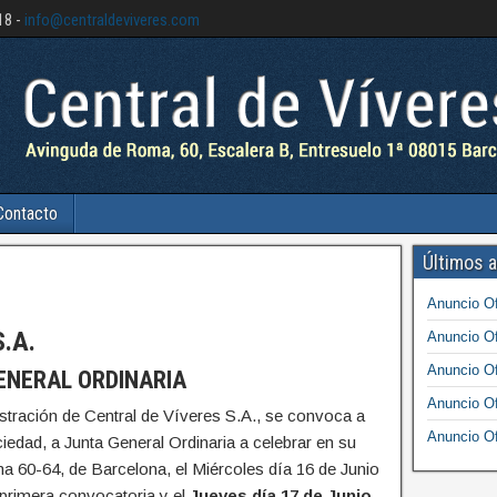
18
-
info@centraldeviveres.com
Contacto
Últimos a
Anuncio Of
.A.
Anuncio Of
Anuncio Of
ENERAL ORDINARIA
Anuncio Of
tración de Central de Víveres S.A., se convoca a
Anuncio Of
iedad, a Junta General Ordinaria a celebrar en su
a 60-64, de Barcelona, el Miércoles día 16 de Junio
 primera convocatoria y el
Jueves día 17 de Junio