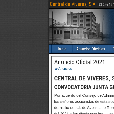
Central de Víveres, S.A.
93 226 19 
Inicio
Anuncios Oficiales
Anuncio Oficial 2021
Anuncios
CENTRAL DE VIVERES, S
CONVOCATORIA JUNTA G
Por acuerdo del Consejo de Adminis
los señores accionistas de esta soc
domicilio social, de Avenida de Rom
del 2021, a las diecinueve horas en