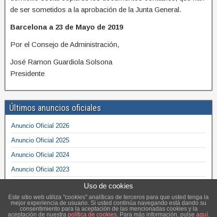
de ser sometidos a la aprobación de la Junta General.
Barcelona a 23 de Mayo de 2019
Por el Consejo de Administración,
José Ramon Guardiola Solsona
Presidente
Últimos anuncios oficiales
Anuncio Oficial 2026
Anuncio Oficial 2025
Anuncio Oficial 2024
Anuncio Oficial 2023
Anuncio Oficial 2022
Uso de cookies
Este sitio web utiliza "cookies" analíticas de terceros para que usted tenga la
mejor experiencia de usuario. Si usted continúa navegando está dando su
consentimiento para la aceptación de las mencionadas cookies y la
aceptación de nuestra
política de cookies
, Para más información, pulse
aquí
.
Central de Víveres © 2021 -
Términos legales
-
Política de cookies
-
Mapa